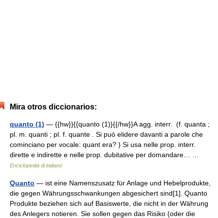
Mira otros diccionarios:
quanto (1)
— {{hw}}{{quanto (1)}{{/hw}}A agg. interr. (f. quanta ;
pl. m. quanti ; pl. f. quante . Si può elidere davanti a parole che
cominciano per vocale: quant era? ) Si usa nelle prop. interr.
dirette e indirette e nelle prop. dubitative per domandare… …
Enciclopedia di italiano
Quanto
— ist eine Namenszusatz für Anlage und Hebelprodukte,
die gegen Währungsschwankungen abgesichert sind[1]. Quanto
Produkte beziehen sich auf Basiswerte, die nicht in der Währung
des Anlegers notieren. Sie sollen gegen das Risiko (oder die