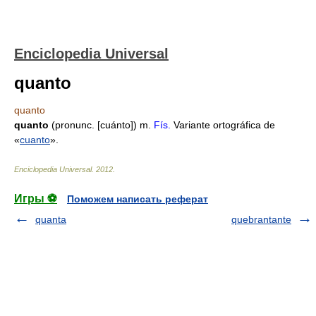
Enciclopedia Universal
quanto
quanto
quanto
(pronunc. [cuánto]) m.
Fís.
Variante ortográfica de
«
cuanto
».
Enciclopedia Universal
.
2012
.
Игры ⚽
Поможем написать реферат
quanta
quebrantante