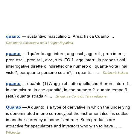
quanto
— sustantivo masculino 1. Área: física Cuanto …
Diccionario Salamanca de la Lengua Española
quanto
— 1quàn·to agg.interr., agg.escl., agg.rel., pron.interr.,
pron.escl., pron.rel., avv., s.m. FO 1. agg.interr., in proposizioni
interrogative dirette o indirette: che numero di: quante volte l hai
visto?, per quante persone cucini?, in quanti… …
Dizionario italiano
quanto
— qua/nto (1) A agg. rel. tutto quello che B pron. interr. 1.
in che misura, in che quantità, in che numero 2. quanto tempo 3.
(est.) quanta strada 4 …
Sinonimi e Contrari. Terza edizione
Quanto
— A quanto is a type of derivative in which the underlying
is denominated in one currency,but the instrument itself is settled
in another currency at some fixed rate. Such products are
attractive for speculators and investors who wish to have… …
Wikipedia