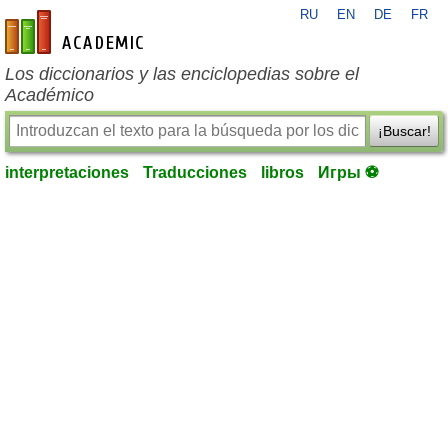
RU
EN
DE
FR
es-academic.com
Los diccionarios y las enciclopedias sobre el
Académico
¡Buscar!
interpretaciones
Traducciones
libros
Игры ⚽