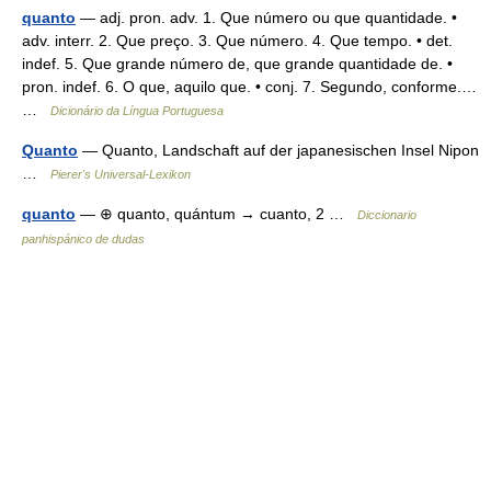
quanto
— adj. pron. adv. 1. Que número ou que quantidade. •
adv. interr. 2. Que preço. 3. Que número. 4. Que tempo. • det.
indef. 5. Que grande número de, que grande quantidade de. •
pron. indef. 6. O que, aquilo que. • conj. 7. Segundo, conforme.…
…
Dicionário da Língua Portuguesa
Quanto
— Quanto, Landschaft auf der japanesischen Insel Nipon
…
Pierer's Universal-Lexikon
quanto
— ⊕ quanto, quántum → cuanto, 2 …
Diccionario
panhispánico de dudas