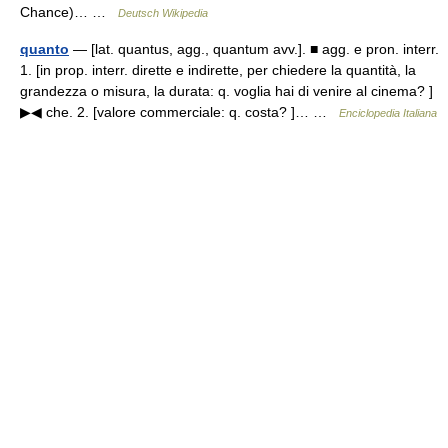
Chance)… …
Deutsch Wikipedia
quanto
— [lat. quantus, agg., quantum avv.]. ■ agg. e pron. interr.
1. [in prop. interr. dirette e indirette, per chiedere la quantità, la
grandezza o misura, la durata: q. voglia hai di venire al cinema? ]
▶◀ che. 2. [valore commerciale: q. costa? ]… …
Enciclopedia Italiana